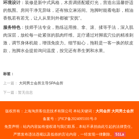
环境设计
：装修是新中式风格，木质调搭配暖灯光，营造出温馨舒适
的氛围。房间干净无异味，还有独立淋浴间。泡脚时能看电影，精油
香氛若有若无，让人从里到外都被“安抚”。
服务特色
：技师手法专业，熟练运用推、拿、滚、揉等手法，深入肌
肉深层，放松每一处紧张的肌肉纤维。足疗通过对脚底穴位的精准刺
激，调节身体机能，增强免疫力。细节贴心，拖鞋是一客一换的软皮
款，泡脚水会提前询问温度，按完还有养生粥和水果。
标签：
上一篇：
大同男士会所主导SPA会所
下一篇：暂无信息
版权所有：上海淘房客信息技术有限公司 本站关键词：
大同会所
大同男士会所
备案号：
沪ICP备2024095101号-9
免责声明：站内内容如有侵权请与我们联系，本站不承担由此引起的法律责任。
严禁发布违法违规以及低俗的言论内容，一经发现一律删除。
51La