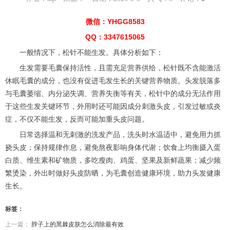
微信：YHGG8583
QQ：3347615065
一般情况下，松针不能生发。具体分析如下：
生发需要毛囊保持活性，且需充足营养供给，松针既不含能激活
休眠毛囊的成分，也没有促进毛发生长的关键营养物质。头发脱落多
与毛囊萎缩、内分泌失调、营养失衡等有关，松针中的成分无法作用
于这些生发关键环节，外用时还可能因成分刺激头皮，引发过敏或炎
症，不仅不能生发，反而可能加重头皮问题。
日常选择温和无刺激的洗发产品，洗头时水温适中，避免用力抓
挠头皮；保持规律作息，避免熬夜影响身体代谢；饮食上均衡摄入蛋
白质、维生素和矿物质，多吃瘦肉、鸡蛋、坚果及新鲜蔬果；减少频
繁烫染，外出时做好头皮防晒，为毛囊创造健康环境，助力头发健康
生长。
标签：
上一篇：
脖子上的黑棘皮肤怎么消除最有效