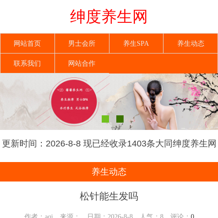
绅度养生网
网站首页
男士会所
养生SPA
养生动态
联系我们
网站合作
更新时间：2026-8-8 现已经收录1403条大同绅度养生网
信息
养生动态
松针能生发吗
作者：aqi 来源： 日期：2026-8-8 人气：
8
评论：
0