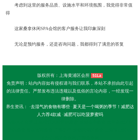
考虑到这里的服务品质、设施水平和环境氛围，我觉得非常值
得
这家桑拿休闲SPA会馆的客户服务让我印象深刻
无论是预约服务，还是咨询问题，我都得到了满意的答复
版权所有：上海黄浦区会所
51La
免责声明：站内内容如有侵权请与我们联系，本站不承担由此引起
的法律责任。严禁发布违法违规以及低俗的言论内容，一经发现一
律删除。
养生资讯： ·
去湿气的食物有哪些
·
夏天是一个喝粥的季节！减肥达
人力荐4款减
·
减肥可以吃菠萝蜜吗
乌鲁木齐会所
上海松江区附近的桑拿
成都金牛桑拿
杭州余杭区附
近的桑拿
青岛市南桑拿
广深足疗
成都武侯区桑拿
上海宝山区spa
长沙岳麓区桑拿网
广深桑拿网