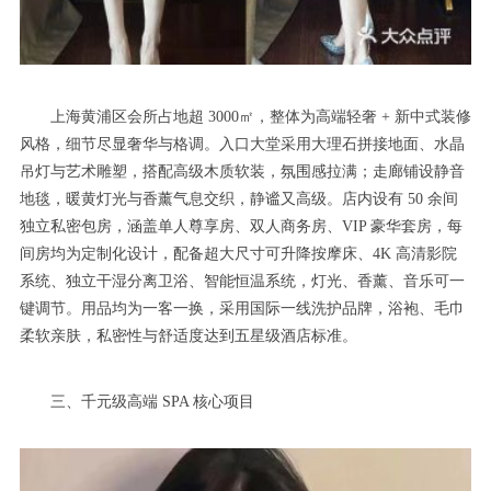
上海黄浦区会所占地超 3000㎡，整体为高端轻奢 + 新中式装修
风格，细节尽显奢华与格调。入口大堂采用大理石拼接地面、水晶
吊灯与艺术雕塑，搭配高级木质软装，氛围感拉满；走廊铺设静音
地毯，暖黄灯光与香薰气息交织，静谧又高级。店内设有 50 余间
独立私密包房，涵盖单人尊享房、双人商务房、VIP 豪华套房，每
间房均为定制化设计，配备超大尺寸可升降按摩床、4K 高清影院
系统、独立干湿分离卫浴、智能恒温系统，灯光、香薰、音乐可一
键调节。用品均为一客一换，采用国际一线洗护品牌，浴袍、毛巾
柔软亲肤，私密性与舒适度达到五星级酒店标准。
三、千元级高端 SPA 核心项目