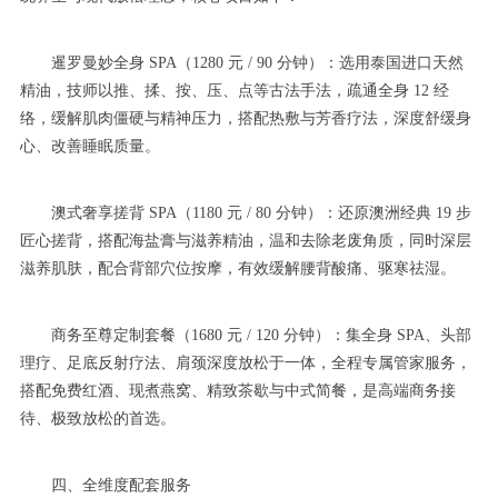
暹罗曼妙全身 SPA（1280 元 / 90 分钟）：选用泰国进口天然
精油，技师以推、揉、按、压、点等古法手法，疏通全身 12 经
络，缓解肌肉僵硬与精神压力，搭配热敷与芳香疗法，深度舒缓身
心、改善睡眠质量。
澳式奢享搓背 SPA（1180 元 / 80 分钟）：还原澳洲经典 19 步
匠心搓背，搭配海盐膏与滋养精油，温和去除老废角质，同时深层
滋养肌肤，配合背部穴位按摩，有效缓解腰背酸痛、驱寒祛湿。
商务至尊定制套餐（1680 元 / 120 分钟）：集全身 SPA、头部
理疗、足底反射疗法、肩颈深度放松于一体，全程专属管家服务，
搭配免费红酒、现煮燕窝、精致茶歇与中式简餐，是高端商务接
待、极致放松的首选。
四、全维度配套服务