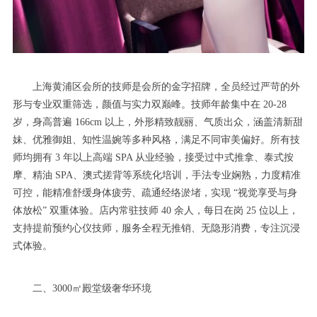
上海黄浦区会所的技师是会所的金字招牌，全员经过严苛的外
形与专业双重筛选，颜值与实力双巅峰。技师年龄集中在 20-28
岁，身高普遍 166cm 以上，外形精致靓丽、气质出众，涵盖清新甜
妹、优雅御姐、知性温婉等多种风格，满足不同审美偏好。所有技
师均拥有 3 年以上高端 SPA 从业经验，接受过中式推拿、泰式按
摩、精油 SPA、澳式搓背等系统化培训，手法专业娴熟，力度精准
可控，能精准舒缓身体疲劳、疏通经络淤堵，实现 “视觉享受与身
体放松” 双重体验。店内常驻技师 40 余人，每日在岗 25 位以上，
支持提前预约心仪技师，服务全程无推销、无隐形消费，专注沉浸
式体验。
二、3000㎡殿堂级奢华环境